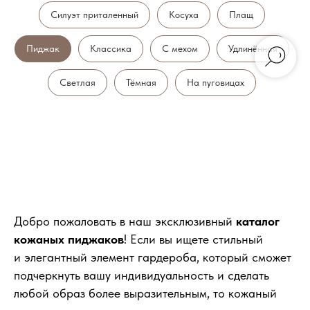
Силуэт приталенный
Косуха
Плащ
Пиджак
Классика
С мехом
Удлинённая
Светлая
Тёмная
На пуговицах
Добро пожаловать в наш эксклюзивный
каталог
кожаных пиджаков
! Если вы ищете стильный
и элегантный элемент гардероба, который сможет
подчеркнуть вашу индивидуальность и сделать
любой образ более выразительным, то кожаный