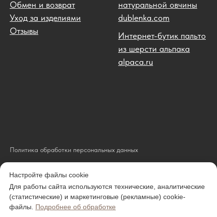
Обмен и возврат
натуральной овчины
Уход за изделиями
dublenka.com
Отзывы
Интернет-бутик пальто
из шерсти альпака
alpaca.ru
Политика обработки персональных данных
Политика обработки cookie-файлов
Настройте файлы cookie
Карта сайта
Для работы сайта используются технические, аналитические
ИП Журавлева Юлия Николаевна
(статистические) и маркетинговые (рекламные) cookie-
ОГРН 321508100038312
файлы.
Подробнее об обработке
ИНН 382305662749